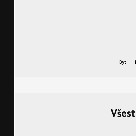
Skip
to
content
Byt
Všest