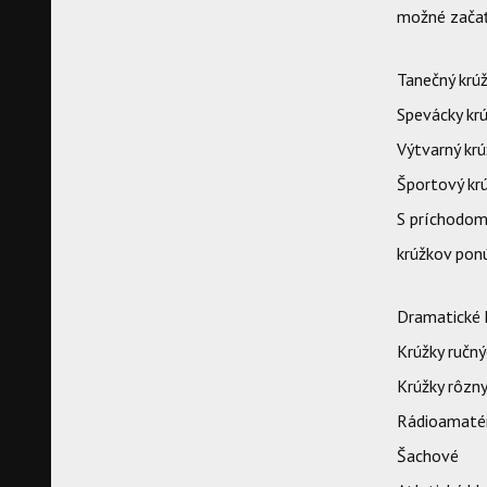
možné začať 
Tanečný krú
Spevácky kr
Výtvarný kr
Športový kr
S príchodom
krúžkov pon
Dramatické 
Krúžky ručný
Krúžky rôzn
Rádioamaté
Šachové