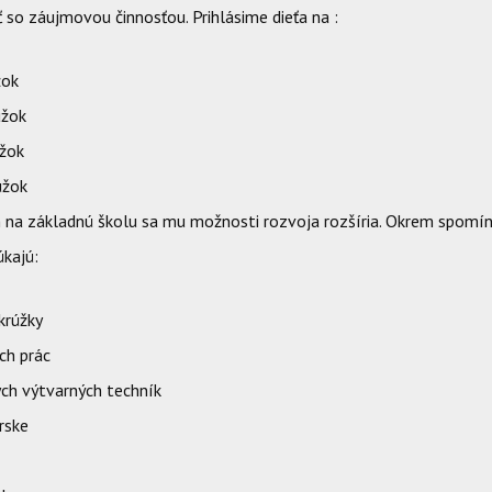
so záujmovou činnosťou. Prihlásime dieťa na :
žok
úžok
úžok
úžok
 na základnú školu sa mu možnosti rozvoja rozšíria. Okrem spomí
úkajú:
krúžky
ch prác
ych výtvarných techník
rske