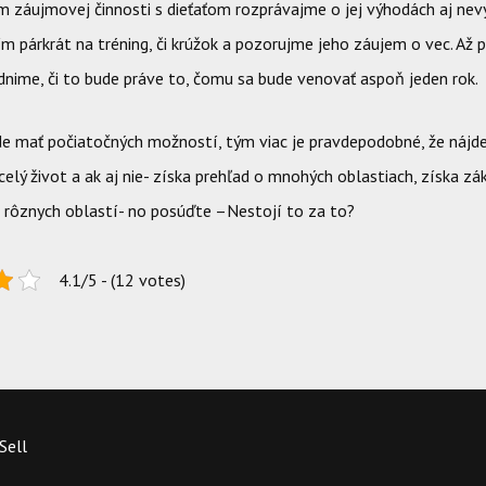
m záujmovej činnosti s dieťaťom rozprávajme o jej výhodách aj nev
m párkrát na tréning, či krúžok a pozorujme jeho záujem o vec. Až
dnime, či to bude práve to, čomu sa bude venovať aspoň jeden rok.
e mať počiatočných možností, tým viac je pravdepodobné, že nájde 
celý život a ak aj nie- získa prehľad o mnohých oblastiach, získa zá
z rôznych oblastí- no posúďte –Nestojí to za to?
4.1/5 - (12 votes)
Sell
.