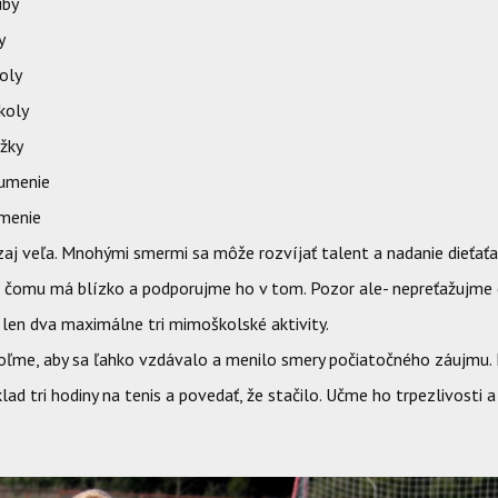
uby
y
oly
koly
úžky
 umenie
menie
aj veľa. Mnohými smermi sa môže rozvíjať talent a nadanie dieťaťa
k čomu má blízko a podporujme ho v tom. Pozor ale- nepreťažujme d
 len dva maximálne tri mimoškolské aktivity.
oľme, aby sa ľahko vzdávalo a menilo smery počiatočného záujmu
klad tri hodiny na tenis a povedať, že stačilo. Učme ho trpezlivosti a