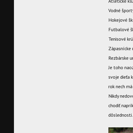
Atletické kl
Vodné šport
Hokejové šk
Futbalové š
Tenisové kr
Zápasnícke
Rezbárske u
Je toho naoz
svoje dieťa 
rok nech má
Nikdy nedov
chodiť naprí
dôslednosti.