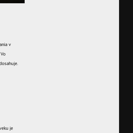
ania v
 Vo
 dosahuje.
veku je