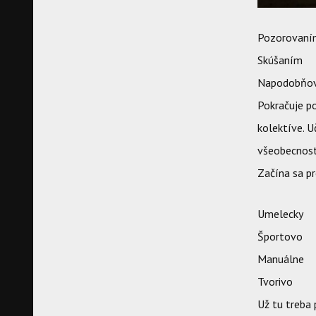
Pozorovan
Skúšaním
Napodobňo
Pokračuje po
kolektíve. U
všeobecnosti
Začína sa pr
Umelecky
Športovo
Manuálne
Tvorivo
Už tu treba 