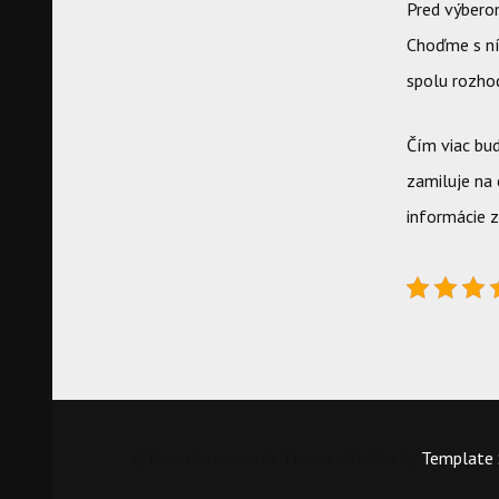
Pred výbero
Choďme s ní
spolu rozho
Čím viac bud
zamiluje na 
informácie 
© Buerstenmann.sk Theme: Shubhu by
Template 