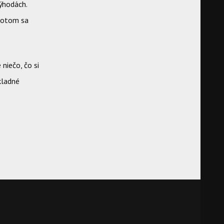
ýhodách.
 potom sa
niečo, čo si
kladné