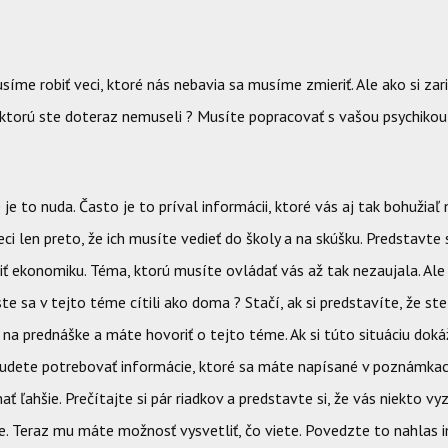
síme robiť veci, ktoré nás nebavia sa musíme zmieriť. Ale ako si zari
, ktorú ste doteraz nemuseli ? Musíte popracovať s vašou psychikou 
 je to nuda. Často je to príval informácii, ktoré vás aj tak bohužiaľ
ci len preto, že ich musíte vedieť do školy a na skúšku. Predstavte s
ť ekonomiku. Téma, ktorú musíte ovládať vás až tak nezaujala. Ale
 ste sa v tejto téme cítili ako doma ? Stačí, ak si predstavíte, že ste
 na prednáške a máte hovoriť o tejto téme. Ak si túto situáciu dok
 budete potrebovať informácie, ktoré sa máte napísané v poznámka
mať ľahšie. Prečítajte si pár riadkov a predstavte si, že vás niekto vy
e. Teraz mu máte možnosť vysvetliť, čo viete. Povedzte to nahlas