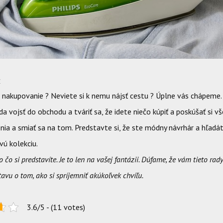
e
nakupovanie ? Neviete si k nemu nájsť cestu ? Úplne vás chápeme. 
a vojsť do obchodu a tváriť sa, že idete niečo kúpiť a poskúšať si 
nia a smiať sa na tom. Predstavte si, že ste módny návrhár a hľadát
vú kolekciu.
o čo si predstavíte. Je to len na vašej fantázii. Dúfame, že vám tieto rad
avu o tom, ako si spríjemniť akúkoľvek chvíľu.
3.6/5 - (11 votes)