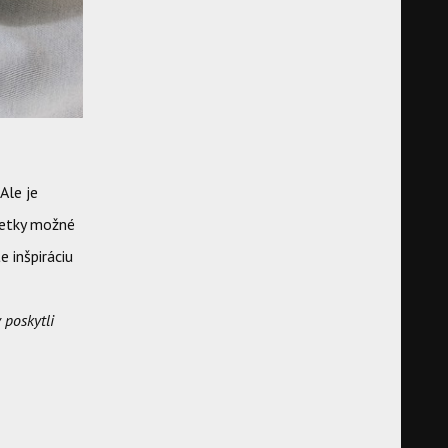
Ale je
všetky možné
e inšpiráciu
y poskytli