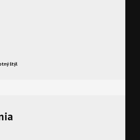
otný štýl
nia