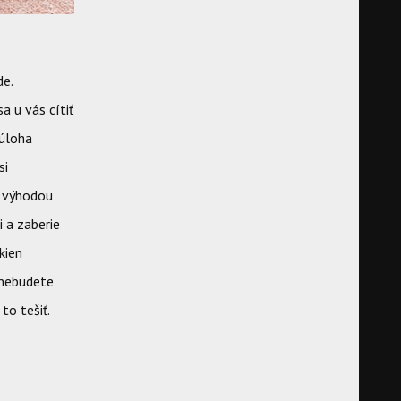
de.
a u vás cítiť
 úloha
si
u výhodou
i a zaberie
kien
 nebudete
to tešiť.