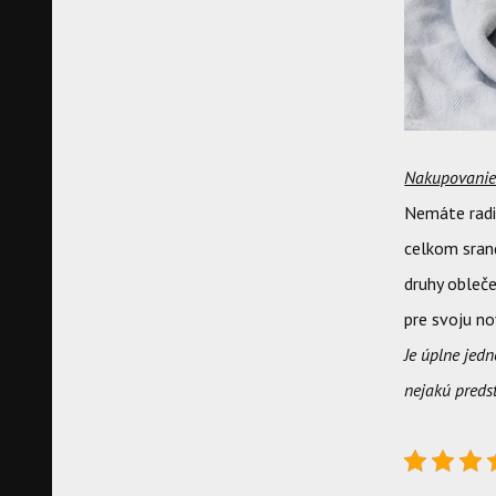
Nakupovani
Nemáte radi 
celkom srand
druhy obleče
pre svoju no
Je úplne jedn
nejakú predst