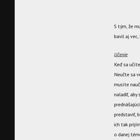
S tým, že mu
bavil aj vec
Učenie
Keď sa učíte
Neučte sa ve
musíte nauči
naladiť, aby
prednášajúci
predstaviť,
ich tak prijí
o danej tém