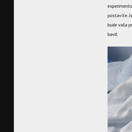
experimentuj
postavíte. J
bude vaša p
baviť.