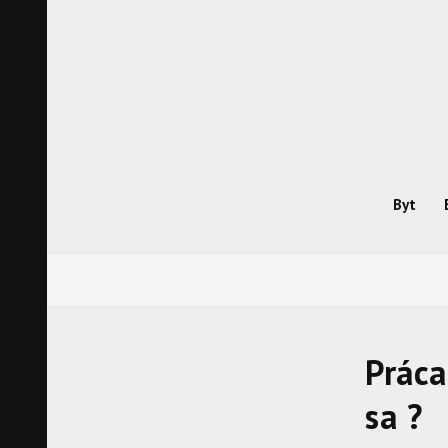
Skip
to
content
Byt
Práca
sa ?