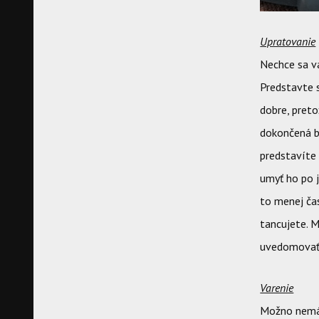
Upratovanie
Nechce sa vá
Predstavte s
dobre, preto
dokončená bu
predstavíte
umyť ho po j
to menej čas
tancujete. M
uvedomovať, 
Varenie
Možno nemáte