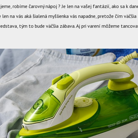
eme, robíme čarovný nápoj ? Je len na vašej fantázií, ako sa k dane
e len na vás aká šialená myšlienka vás napadne, pretože čím väčšia a
redstava, tým to bude väčšia zábava. Aj pri varení môžeme tancova