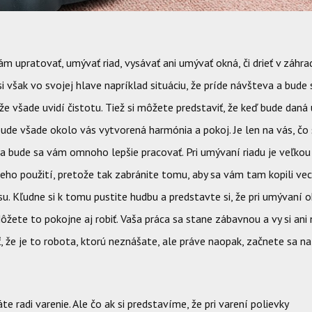
m upratovať, umývať riad, vysávať ani umývať okná, či drieť v záhra
i však vo svojej hlave napríklad situáciu, že príde návšteva a bude s
že všade uvidí čistotu. Tiež si môžete predstaviť, že keď bude daná
de všade okolo vás vytvorená harmónia a pokoj. Je len na vás, čo 
 a bude sa vám omnoho lepšie pracovať. Pri umývaní riadu je veľko
eho použití, pretože tak zabránite tomu, aby sa vám tam kopili vec
u. Kľudne si k tomu pustite hudbu a predstavte si, že pri umývaní o
ôžete to pokojne aj robiť. Vaša práca sa stane zábavnou a vy si ani
že je to robota, ktorú neznášate, ale práve naopak, začnete sa na 
 radi varenie. Ale čo ak si predstavíme, že pri varení polievky