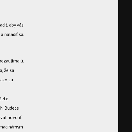
adiť, aby vás
a naladiť sa.
 nezaujímajú.
i, že sa
 ako sa
ážete
ch. Budete
zval hovoriť
 imaginárnym