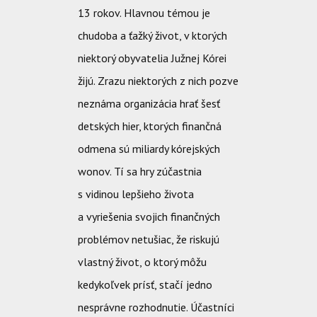
13 rokov. Hlavnou témou je
chudoba a ťažký život, v ktorých
niektorý obyvatelia Južnej Kórei
žijú. Zrazu niektorých z nich pozve
neznáma organizácia hrať šesť
detských hier, ktorých finančná
odmena sú miliardy kórejských
wonov. Tí sa hry zúčastnia
s vidinou lepšieho života
a vyriešenia svojich finančných
problémov netušiac, že riskujú
vlastný život, o ktorý môžu
kedykoľvek prísť, stačí jedno
nesprávne rozhodnutie. Účastníci