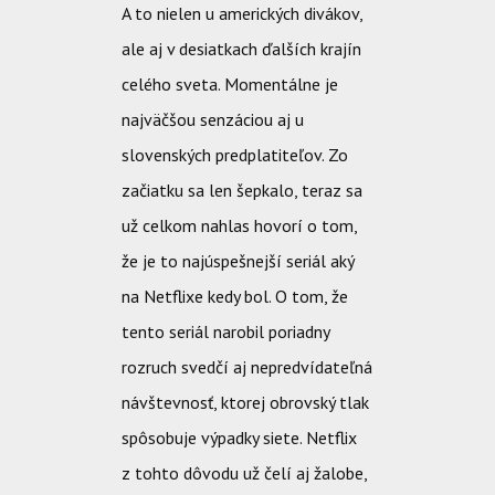
A to nielen u amerických divákov,
ale aj v desiatkach ďalších krajín
celého sveta. Momentálne je
najväčšou senzáciou aj u
slovenských predplatiteľov. Zo
začiatku sa len šepkalo, teraz sa
už celkom nahlas hovorí o tom,
že je to najúspešnejší seriál aký
na Netflixe kedy bol. O tom, že
tento seriál narobil poriadny
rozruch svedčí aj nepredvídateľná
návštevnosť, ktorej obrovský tlak
spôsobuje výpadky siete. Netflix
z tohto dôvodu už čelí aj žalobe,