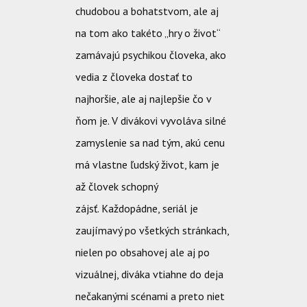
chudobou a bohatstvom, ale aj
na tom ako takéto „hry o život“
zamávajú psychikou človeka, ako
vedia z človeka dostať to
najhoršie, ale aj najlepšie čo v
ňom je. V divákovi vyvoláva silné
zamyslenie sa nad tým, akú cenu
má vlastne ľudský život, kam je
až človek schopný
zájsť.
Každopádne, seriál je
zaujímavý po všetkých stránkach,
nielen po obsahovej ale aj po
vizuálnej, diváka vtiahne do deja
nečakanými scénami a preto niet