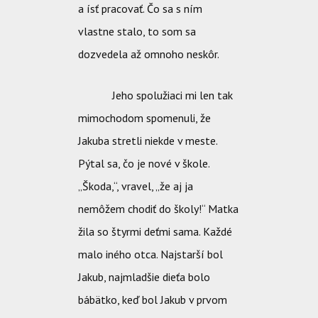
a ísť pracovať. Čo sa s ním
vlastne stalo, to som sa
dozvedela až omnoho neskôr.
Jeho spolužiaci mi len tak
mimochodom spomenuli, že
Jakuba stretli niekde v meste.
Pýtal sa, čo je nové v škole.
„Škoda,“, vravel, „že aj ja
nemôžem chodiť do školy!“ Matka
žila so štyrmi deťmi sama. Každé
malo iného otca. Najstarší bol
Jakub, najmladšie dieťa bolo
bábätko, keď bol Jakub v prvom