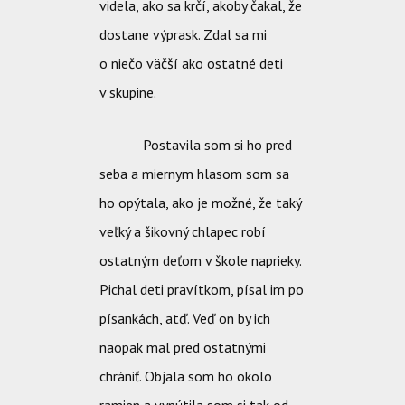
videla, ako sa krčí, akoby čakal, že
dostane výprask. Zdal sa mi
o niečo väčší ako ostatné deti
v skupine.
Postavila som si ho pred
seba a miernym hlasom som sa
ho opýtala, ako je možné, že taký
veľký a šikovný chlapec robí
ostatným deťom v škole naprieky.
Pichal deti pravítkom, písal im po
písankách, atď. Veď on by ich
naopak mal pred ostatnými
chrániť. Objala som ho okolo
ramien a vynútila som si tak od