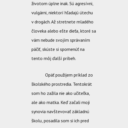
životom úplne inak. Sú agresívni,
vulgárni, niektorí hľadajú útechu
v drogách. Až stretnete mladého
človeka alebo ešte dieťa, ktoré sa
vám nebude svojím správaním
páčiť, skúste si spomenúť na
tento môj ďalší príbeh.
Opäť použijem príklad zo
školského prostredia. Tentokrát
som ho zažila nie ako učiteľka,
ale ako matka. Keď začali moji
synovia navštevovať základnú
školu, posadila som si ich pred