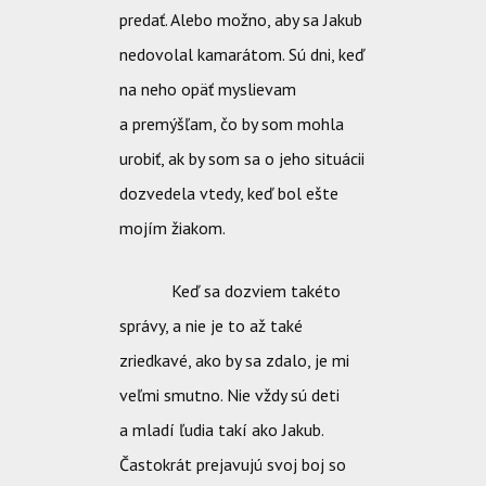
predať. Alebo možno, aby sa Jakub
nedovolal kamarátom. Sú dni, keď
na neho opäť myslievam
a premýšľam, čo by som mohla
urobiť, ak by som sa o jeho situácii
dozvedela vtedy, keď bol ešte
mojím žiakom.
Keď sa dozviem takéto
správy, a nie je to až také
zriedkavé, ako by sa zdalo, je mi
veľmi smutno. Nie vždy sú deti
a mladí ľudia takí ako Jakub.
Častokrát prejavujú svoj boj so