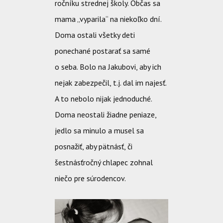
ročníku strednej školy. Občas sa
mama „vyparila“ na niekoľko dní.
Doma ostali všetky deti
ponechané postarať sa samé
o seba. Bolo na Jakubovi, aby ich
nejak zabezpečil, t.j. dal im najesť.
A to nebolo nijak jednoduché.
Doma neostali žiadne peniaze,
jedlo sa minulo a musel sa
posnažiť, aby pätnásť, či
šestnásťročný chlapec zohnal
niečo pre súrodencov.