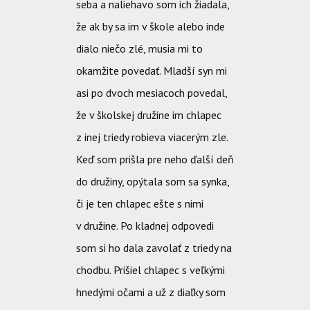
seba a naliehavo som ich žiadala,
že ak by sa im v škole alebo inde
dialo niečo zlé, musia mi to
okamžite povedať. Mladší syn mi
asi po dvoch mesiacoch povedal,
že v školskej družine im chlapec
z inej triedy robieva viacerým zle.
Keď som prišla pre neho ďalší deň
do družiny, opýtala som sa synka,
či je ten chlapec ešte s nimi
v družine. Po kladnej odpovedi
som si ho dala zavolať z triedy na
chodbu. Prišiel chlapec s veľkými
hnedými očami a už z diaľky som