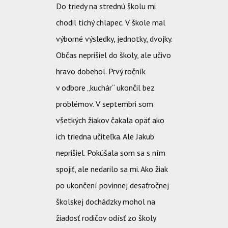
Do triedy na strednú školu mi
chodil tichý chlapec. V škole mal
výborné výsledky, jednotky, dvojky.
Občas neprišiel do školy, ale učivo
hravo dobehol. Prvý ročník
v odbore „kuchár“ ukončil bez
problémov. V septembri som
všetkých žiakov čakala opäť ako
ich triedna učiteľka. Ale Jakub
neprišiel. Pokúšala som sa s ním
spojiť, ale nedarilo sa mi. Ako žiak
po ukončení povinnej desaťročnej
školskej dochádzky mohol na
žiadosť rodičov odísť zo školy