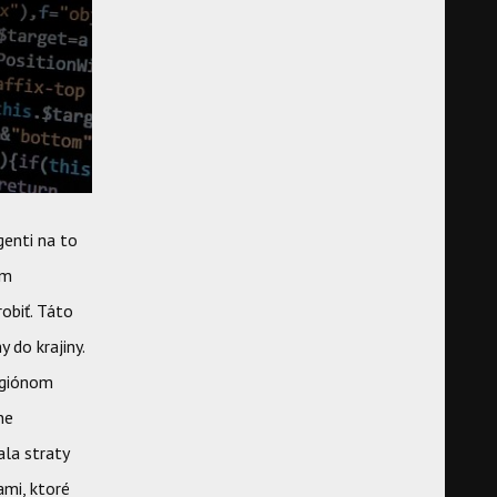
genti na to
om
obiť. Táto
 do krajiny.
egiónom
ne
ala straty
ami, ktoré