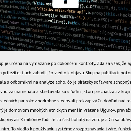
pp je určená na vymazanie po dokončení kontroly. Zdá sa však, že a
ch príležitostiach zabudli, čo viedlo k objavu. Skupina publikácií pot
la s odborníkmi na analýze toho, čo je pirátsky software schopný r
vno zaznamenala a stretávala sa s ľuďmi, ktorí prechádzali z krajiny
osledných pár rokov podrobne sledovali prekvapivý Cn dohľad nad r
torý je domovom mnohých etnických menšín vrátane Ujgurov, prevaž
kupiny asi 8 miliónov ľudí. Je to časť bohatý na zdroje a Cn sa obáv
 ním. To viedlo k používaniu systémov rozpoznávania tváre, funkci