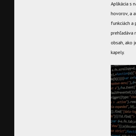
Aplikácia s
hovorov, a a
funkciách a 
prehľadáva m
obsah, ako j
kapely.