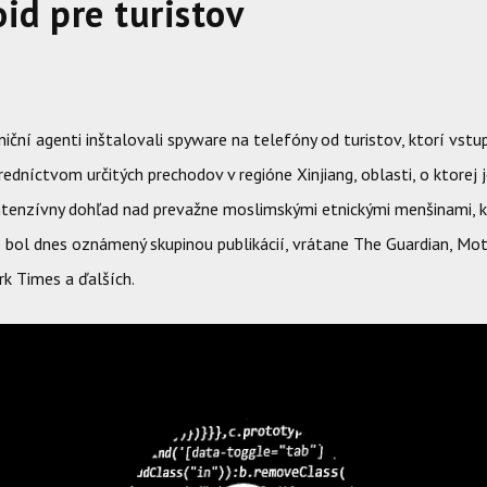
id pre turistov
niční agenti inštalovali spyware na telefóny od turistov, ktorí vstu
tredníctvom určitých prechodov v regióne Xinjiang, oblasti, o ktorej 
intenzívny dohľad nad prevažne moslimskými etnickými menšinami, 
e bol dnes oznámený skupinou publikácií, vrátane The Guardian, Mo
k Times a ďalších.