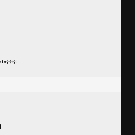
otný štýl
m