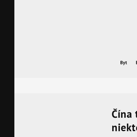
Skip
to
content
Byt
Čína 
niekt