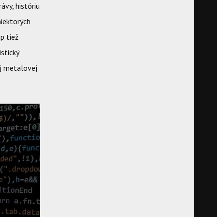
vy, históriu
niektorých
p tiež
stický
ej metalovej