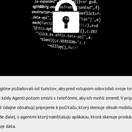
egióne požadovali od turistov, aby pred vstupom odovzdali svoje t
 kódy. Agenti potom zmizli s telefónmi, aby ich mohli zmeniť. V pr
é údajne obsahujú pripojenie k počítaču, ktorý skenuje obsah mobilu
ide ďalej, s agentmi ktorý nainštalujú aplikáciu, ktorá skenuje produk
je dáta.