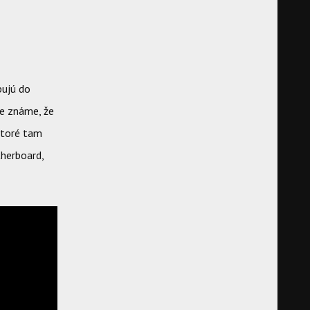
pujú do
je známe, že
ktoré tam
therboard,