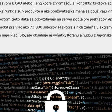
 názvom BXAQ alebo Feng ktoré zhromažďuje kontakty, textové sprá
ké funkcie sú v produkte a aké používateľské mená sa používajú v 
potom tieto dáta sa odovzdávajú na server podľa pre prehľadov, Ap
obil pre viac ako 73 000 súborov. Niektoré z nich zahŕňajú extrémi
e napríklad ISIS, ale obsahuje aj výňatky Koránu a hudbu z Japonsk