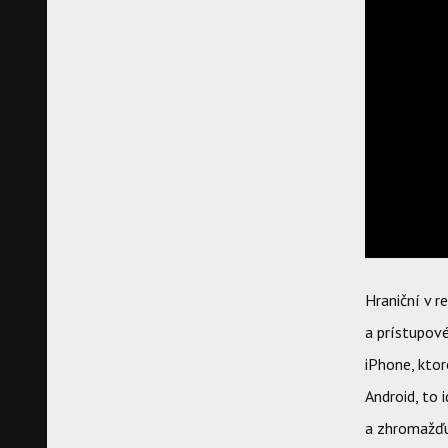
Hraniční v r
a prístupové
iPhone, ktor
Android, to 
a zhromažďu