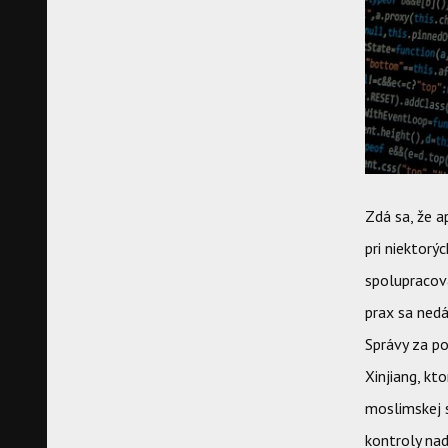
Zdá sa, že a
pri niektorý
spolupracova
prax sa nedá
Správy za p
Xinjiang, k
moslimskej s
kontroly nad