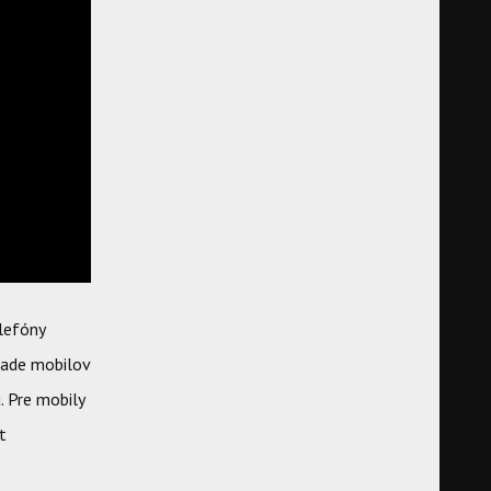
elefóny
ípade mobilov
. Pre mobily
t