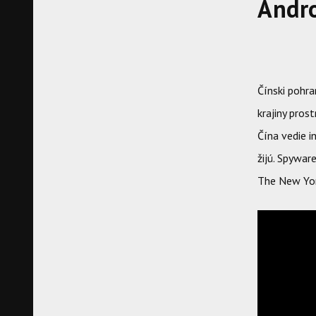
Andro
Čínski pohra
krajiny pros
Čína vedie 
žijú. Spywar
The New Yor