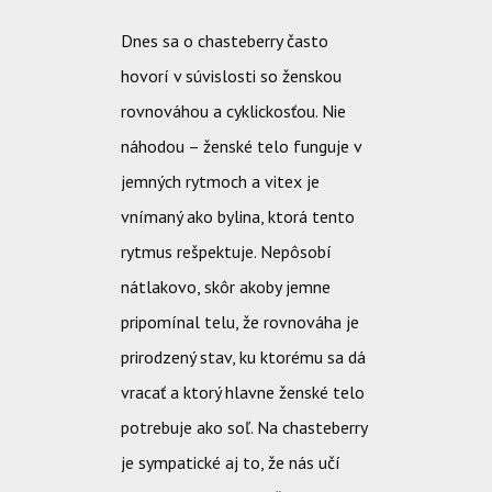
Dnes sa o chasteberry často
hovorí v súvislosti so ženskou
rovnováhou a cyklickosťou. Nie
náhodou – ženské telo funguje v
jemných rytmoch a vitex je
vnímaný ako bylina, ktorá tento
rytmus rešpektuje. Nepôsobí
nátlakovo, skôr akoby jemne
pripomínal telu, že rovnováha je
prirodzený stav, ku ktorému sa dá
vracať a ktorý hlavne ženské telo
potrebuje ako soľ.
Na chasteberry
je sympatické aj to, že nás učí