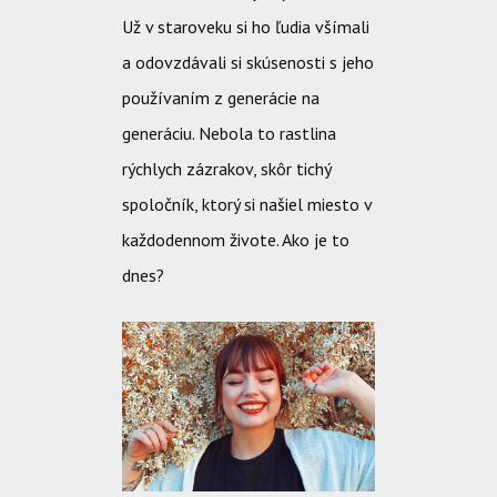
Už v staroveku si ho ľudia všímali
a odovzdávali si skúsenosti s jeho
používaním z generácie na
generáciu. Nebola to rastlina
rýchlych zázrakov, skôr tichý
spoločník, ktorý si našiel miesto v
každodennom živote. Ako je to
dnes?