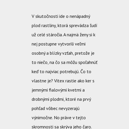
V skutočnosti ide o nenápadný
plod rastliny, ktorá sprevádza ľudí
už celé stáročia. A najmä ženy si k
nej postupne vytvorili veľmi
osobný a blízky vzťah, pretože je
to niečo, na čo sa môžu spoľahnúť
keď to najviac potrebujú.
Čo to
vlastne je? Vitex rastie ako ker s
jemnými fialovými kvetmi a
drobnými plodmi, ktoré na prvý
pohľad vôbec nevyzerajú
výnimočne. No práve v tejto
skromnosti sa skrýva jeho čaro.