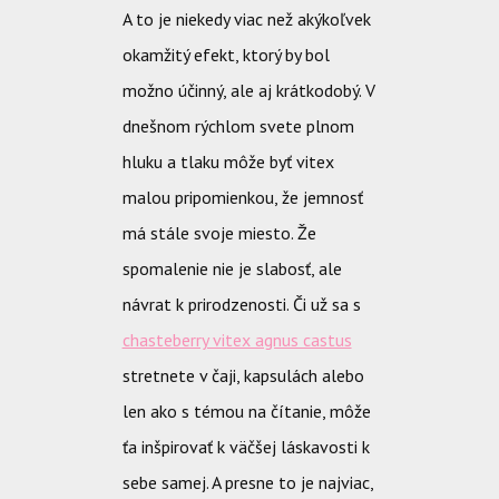
A to je niekedy viac než akýkoľvek
okamžitý efekt, ktorý by bol
možno účinný, ale aj krátkodobý. V
dnešnom rýchlom svete plnom
hluku a tlaku môže byť vitex
malou pripomienkou, že jemnosť
má stále svoje miesto. Že
spomalenie nie je slabosť, ale
návrat k prirodzenosti. Či už sa s
chasteberry vitex agnus castus
stretnete v čaji, kapsulách alebo
len ako s témou na čítanie, môže
ťa inšpirovať k väčšej láskavosti k
sebe samej. A presne to je najviac,