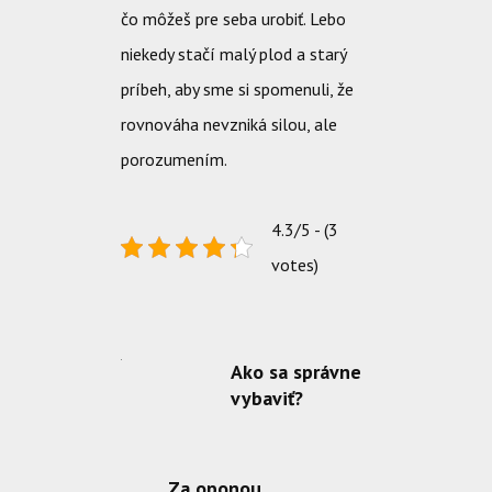
čo môžeš pre seba urobiť.
Lebo
niekedy stačí malý plod a starý
príbeh, aby sme si spomenuli, že
rovnováha nevzniká silou, ale
porozumením.
4.3/5 - (3
votes)
Ako sa správne
vybaviť?
Za oponou