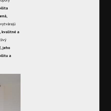
 opory
ilita
tená,
 vytvárajú
, kvalitné a
livý
ť
, jeho
ilitu a