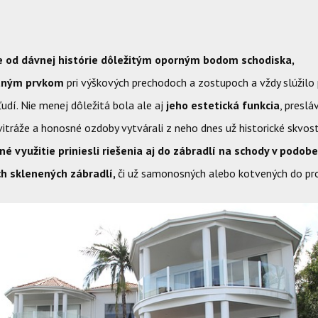
je od dávnej histórie dôležitým oporným bodom schodiska,
tným prvkom
pri výškových prechodoch a zostupoch a vždy slúžilo 
ľudí.
Nie menej dôležitá bola ale aj
jeho estetická funkcia
, preslá
itráže a honosné ozdoby vytvárali z neho dnes už historické skvos
é využitie priniesli riešenia aj do zábradlí na schody v podob
h sklenených zábradlí,
či už samonosných alebo kotvených do pro