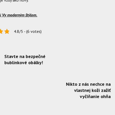
 je vždy ako nový.
aj Vy moderným štýlom.
4.8/5 - (6 votes)
Stavte na bezpečné
bublinkové obálky!
Nikto z nás nechce na
vlastnej koži zažiť
vyčíňanie ohňa