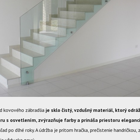
od kovového zábradlia
je sklo čistý, vzdušný materiál, ktorý odrá
ru s osvetlením, zvýrazňuje farby a prináša priestoru eleganc
ľad po dlhé roky.
A údržba je pritom hračka, prečistenie handričkou,