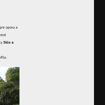
pre oporu a
vené
ty.
Sklo a
e
filu.