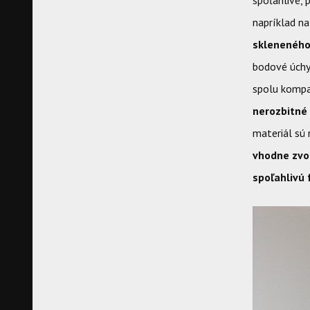
spoľahlivé, 
napríklad n
skleneného
bodové úchyt
spolu kompa
nerozbitné 
materiál sú
vhodne zvol
spoľahlivú 