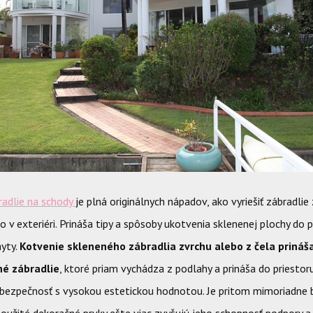
radlie na schody
je plná originálnych nápadov, ako vyriešiť zábradlie 
ebo v exteriéri. Prináša tipy a spôsoby ukotvenia sklenenej plochy do p
hyty.
Kotvenie skleneného zábradlia zvrchu alebo z čela prináš
né zábradlie
, ktoré priam vychádza z podlahy a prináša do priestoru
 bezpečnosť s vysokou estetickou hodnotou. Je pritom mimoriadne