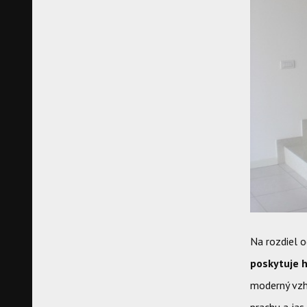
Na rozdiel 
poskytuje h
moderný vzh