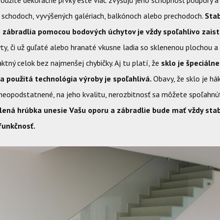
použité dekoračné prvky ešte viac zvyšujú jeho schopnosť podpory a
a schodoch, vyvýšených galériach, balkónoch alebo prechodoch.
Stab
 zábradlia pomocou bodových úchytov je vždy spoľahlivo zais
y, či už guľaté alebo hranaté vkusne ladia so sklenenou plochou a
ktný celok bez najmenšej chybičky.
Aj tu platí, že
sklo je špeciálne
a použitá technológia výroby je spoľahlivá.
Obavy, že sklo je hák
 neopodstatnené, na jeho kvalitu, nerozbitnosť sa môžete spoľahnú
ená hrúbka unesie Vašu oporu a zábradlie bude mať vždy stab
funkčnosť.