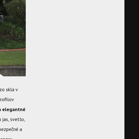
zo skla v
rofilov
a elegantné
 jas, svetlo,
 bezpečné a