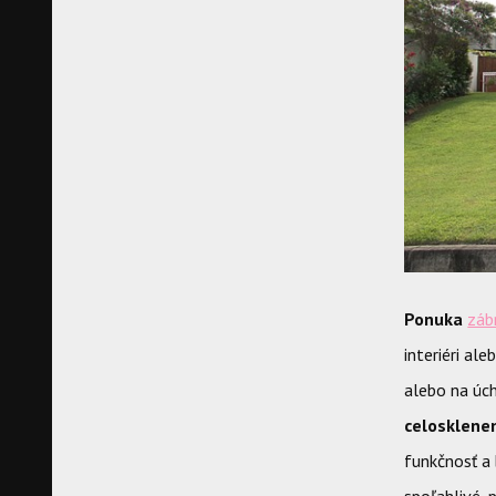
Ponuka
záb
interiéri al
alebo na úc
celosklene
funkčnosť a