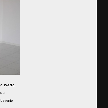
ža svetlo,
iu
a
 zbavenie