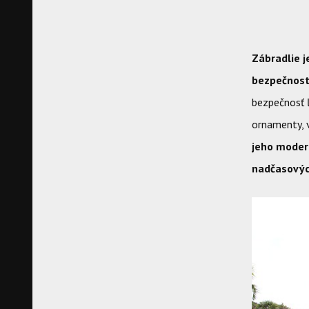
Zábradlie 
bezpečnos
bezpečnosť 
ornamenty, v
jeho modern
nadčasovýc