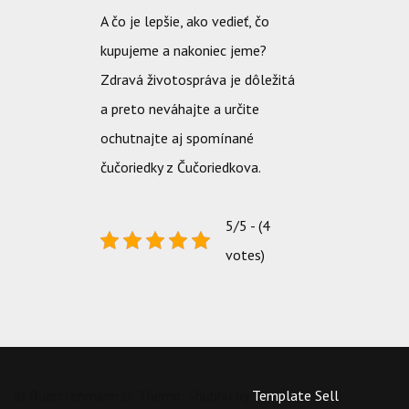
A čo je lepšie, ako vedieť, čo
kupujeme a nakoniec jeme?
Zdravá životospráva je dôležitá
a preto neváhajte a určite
ochutnajte aj spomínané
čučoriedky z Čučoriedkova.
5/5 - (4
votes)
© Buerstenmann.sk Theme: Shubhu by
Template Sell
.