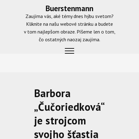
Skip
Buerstenmann
to
Zaujíma vás, aké témy dnes hýbu svetom?
content
Kliknite na našu webové stránku a budete
v tom najlepšom obraze. Píšeme len o tom,
čo ostatných naozaj zaujíma.
Barbora
„Čučoriedková“
je strojcom
svojho šťastia