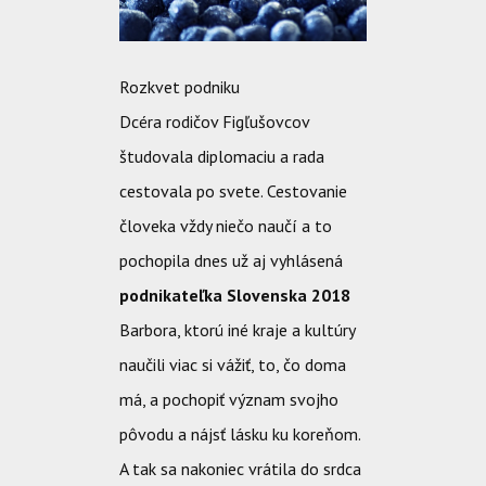
Rozkvet podniku
Dcéra rodičov Figľušovcov
študovala diplomaciu a rada
cestovala po svete. Cestovanie
človeka vždy niečo naučí a to
pochopila dnes už aj vyhlásená
podnikateľka Slovenska 2018
Barbora, ktorú iné kraje a kultúry
naučili viac si vážiť, to, čo doma
má, a pochopiť význam svojho
pôvodu a nájsť lásku ku koreňom.
A tak sa nakoniec vrátila do srdca