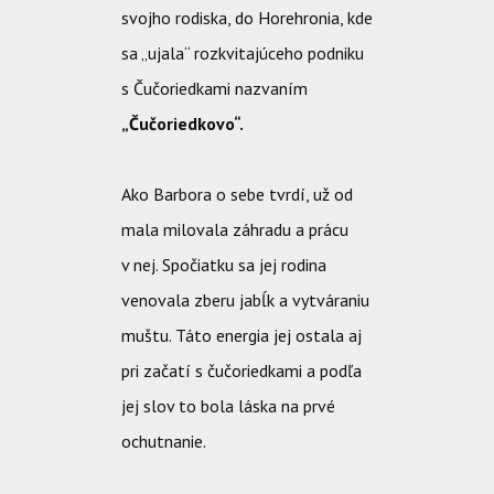
svojho rodiska, do Horehronia, kde
sa „ujala“ rozkvitajúceho podniku
s Čučoriedkami nazvaním
„Čučoriedkovo“.
Ako Barbora o sebe tvrdí, už od
mala milovala záhradu a prácu
v nej. Spočiatku sa jej rodina
venovala zberu jabĺk a vytváraniu
muštu. Táto energia jej ostala aj
pri začatí s čučoriedkami a podľa
jej slov to bola láska na prvé
ochutnanie.