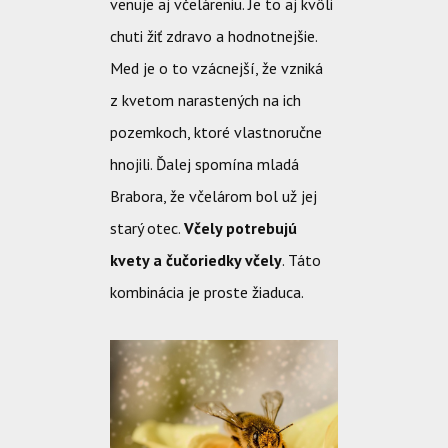
venuje aj včeláreniu. Je to aj kvôli
chuti žiť zdravo a hodnotnejšie.
Med je o to vzácnejší, že vzniká
z kvetom narastených na ich
pozemkoch, ktoré vlastnoručne
hnojili. Ďalej spomína mladá
Brabora, že včelárom bol už jej
starý otec.
Včely potrebujú
kvety a čučoriedky včely
. Táto
kombinácia je proste žiaduca.