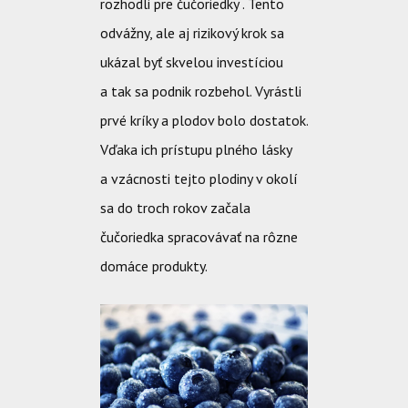
rozhodli pre čučoriedky . Tento
odvážny, ale aj rizikový krok sa
ukázal byť skvelou investíciou
a tak sa podnik rozbehol. Vyrástli
prvé kríky a plodov bolo dostatok.
Vďaka ich prístupu plného lásky
a vzácnosti tejto plodiny v okolí
sa do troch rokov začala
čučoriedka spracovávať na rôzne
domáce produkty.