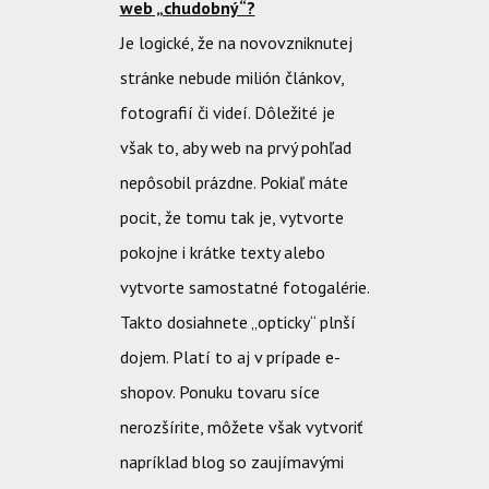
web „chudobný“?
Je logické, že na novovzniknutej
stránke nebude milión článkov,
fotografií či videí. Dôležité je
však to, aby web na prvý pohľad
nepôsobil prázdne. Pokiaľ máte
pocit, že tomu tak je, vytvorte
pokojne i krátke texty alebo
vytvorte samostatné fotogalérie.
Takto dosiahnete „opticky“ plnší
dojem. Platí to aj v prípade e-
shopov. Ponuku tovaru síce
nerozšírite, môžete však vytvoriť
napríklad blog so zaujímavými