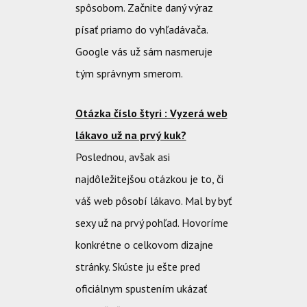
spôsobom. Začnite daný výraz
písať priamo do vyhľadávača.
Google vás už sám nasmeruje
tým správnym smerom.
Otázka číslo štyri : Vyzerá web
lákavo už na prvý kuk?
Poslednou, avšak asi
najdôležitejšou otázkou je to, či
váš web pôsobí lákavo. Mal by byť
sexy už na prvý pohľad. Hovoríme
konkrétne o celkovom dizajne
stránky. Skúste ju ešte pred
oficiálnym spustením ukázať