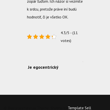
zopár ľuďom. Ich názor si vezmite
k srdcu, pretože práve iní budú
hodnotiť, či je všetko OK.
4.3/5 - (11
votes)
Je egocentrický
© Buerstenmann.sk Theme: Shubhu by
Template Sell
.